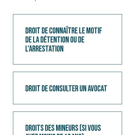
Droit
de
Droit de connaître le motif
connaître
de la détention ou de
le
motif
l’arrestation
de
la
détention
Droit
ou
de
de
Droit de consulter un avocat
consulter
l’arrestation
un
avocat
Droits
des
Droits des mineurs (si vous
mineurs