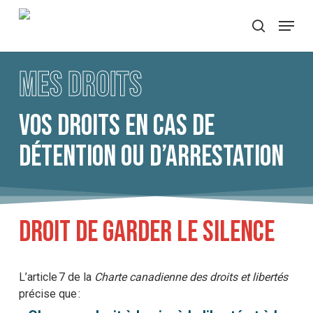
Skip
Menu
to
search
main
content
Mes droits
Vos droits en cas de
détention ou d’arrestation
Droit de garder le silence
L’article 7 de la
Charte canadienne des droits et libertés
précise que :